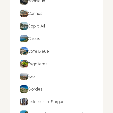
Bonnieux
Cannes
Cap d’Ail
Cassis
Côte Bleue
Eygalières
Èze
Gordes
L'Isle-sur-la-Sorgue