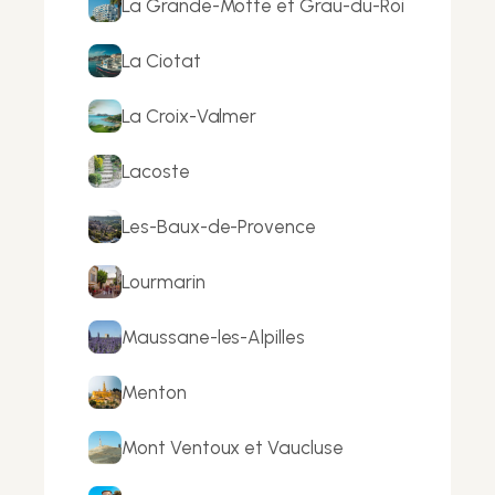
La Grande-Motte et Grau-du-Roi
La Ciotat
La Croix-Valmer
Lacoste
Les-Baux-de-Provence
Lourmarin
Maussane-les-Alpilles
Menton
Mont Ventoux et Vaucluse