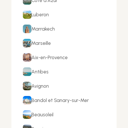
Côte d'Azur
Luberon
Marrakech
Marseille
Aix-en-Provence
Antibes
Avignon
Bandol et Sanary-sur-Mer
Beausoleil