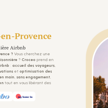
-en-Provence
nière Airbnb
vence ?
Vous cherchez une
aisonnière
?
Croceo
prend en
irbnb
:
accueil des voyageurs
,
vations
et
optimisation des
 en main
,
sans engagement
,
en
tout en vous libérant des