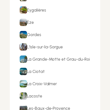
Eygalières
Èze
Gordes
L'Isle-sur-la-Sorgue
La Grande-Motte et Grau-du-Roi
La Ciotat
La Croix-Valmer
Lacoste
Les-Baux-de-Provence