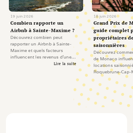
19 juin 2026
18 juin 2026
Combien rapporte un 
Grand Prix de M
Airbnb à Sainte-Maxime ?
guide complet p
propriétaires de
Découvrez combien peut
rapporter un Airbnb à Sainte-
saisonnières
Maxime et quels facteurs
Découvrez comment
influencent les revenus d'une
de Monaco influen
location saisonnière sur le Golfe
Lire la suite
locations saisonni
de Saint-Tropez.
Lire l'article
Roquebrune-Cap-M
Beausoleil, Cap-d'A
Revenus, demande
investissement et 
les propriétaires.
Li