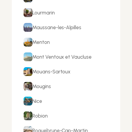
Lourmarin
Maussane-les-Alpilles
Menton
Mont Ventoux et Vaucluse
Mouans-Sartoux
Mougins
Nice
Robion
Roquebrune-Cap-Martin