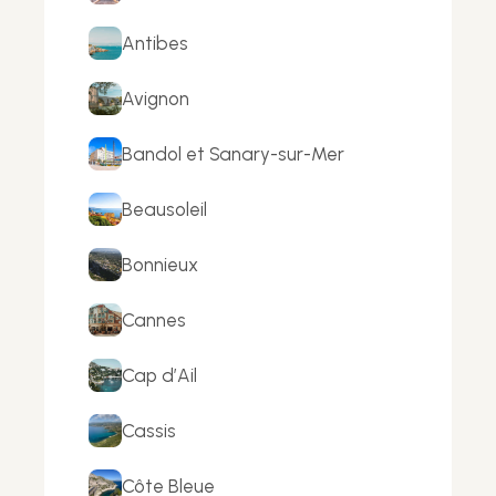
Antibes
Avignon
Bandol et Sanary-sur-Mer
Beausoleil
Bonnieux
Cannes
Cap d’Ail
Cassis
Côte Bleue