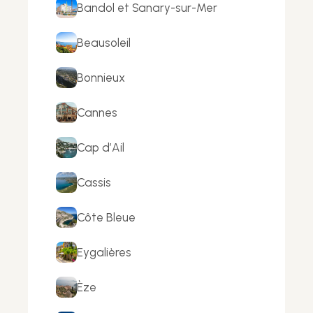
Bandol et Sanary-sur-Mer
Beausoleil
Bonnieux
Cannes
Cap d’Ail
Cassis
Côte Bleue
Eygalières
Èze