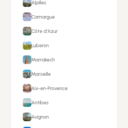
Alpilles
Camargue
Côte d'Azur
Luberon
Marrakech
Marseille
Aix-en-Provence
Antibes
Avignon