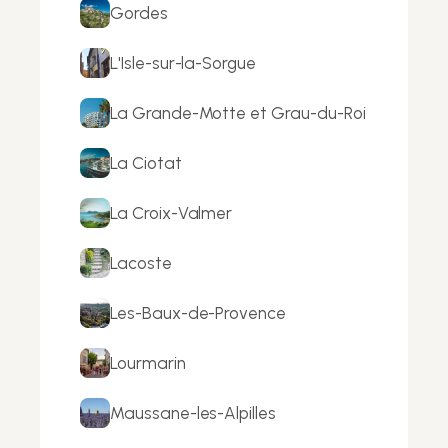
Gordes
L'Isle-sur-la-Sorgue
La Grande-Motte et Grau-du-Roi
La Ciotat
La Croix-Valmer
Lacoste
Les-Baux-de-Provence
Lourmarin
Maussane-les-Alpilles