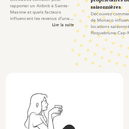
rapporter un Airbnb à Sainte-
saisonnières
Maxime et quels facteurs
Découvrez comment
influencent les revenus d'une
de Monaco influen
location saisonnière sur le Golfe
Lire la suite
locations saisonni
de Saint-Tropez.
Lire l'article
Roquebrune-Cap-M
Beausoleil, Cap-d'A
Revenus, demande
investissement et 
les propriétaires.
Li