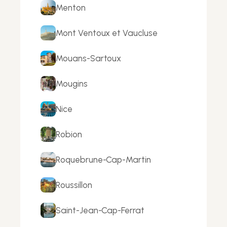
Menton
Mont Ventoux et Vaucluse
Mouans-Sartoux
Mougins
Nice
Robion
Roquebrune-Cap-Martin
Roussillon
Saint-Jean-Cap-Ferrat