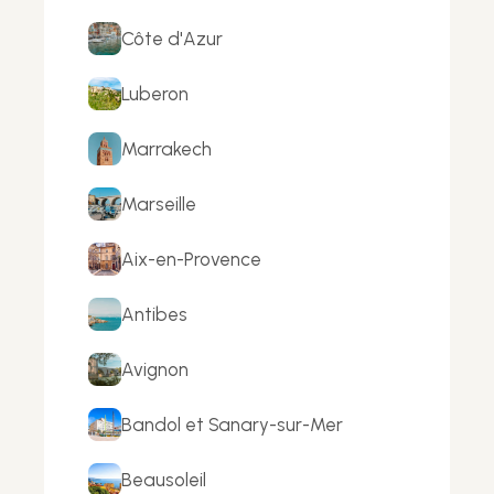
Côte d'Azur
Luberon
Marrakech
Marseille
Aix-en-Provence
Antibes
Avignon
Bandol et Sanary-sur-Mer
Beausoleil