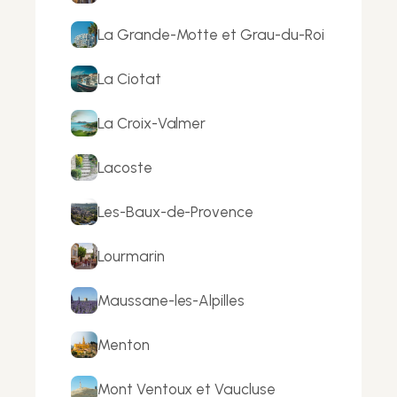
La Grande-Motte et Grau-du-Roi
La Ciotat
La Croix-Valmer
Lacoste
Les-Baux-de-Provence
Lourmarin
Maussane-les-Alpilles
Menton
Mont Ventoux et Vaucluse