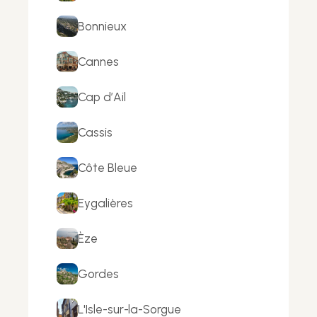
Bonnieux
Cannes
Cap d’Ail
Cassis
Côte Bleue
Eygalières
Èze
Gordes
L'Isle-sur-la-Sorgue