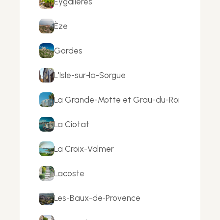
Eygalières
Èze
Gordes
L'Isle-sur-la-Sorgue
La Grande-Motte et Grau-du-Roi
La Ciotat
La Croix-Valmer
Lacoste
Les-Baux-de-Provence