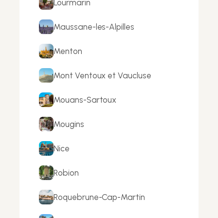
Lourmarin
Maussane-les-Alpilles
Menton
Mont Ventoux et Vaucluse
Mouans-Sartoux
Mougins
Nice
Robion
Roquebrune-Cap-Martin