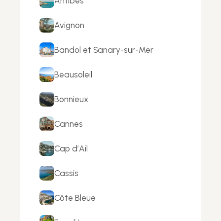
Antibes
Avignon
Bandol et Sanary-sur-Mer
Beausoleil
Bonnieux
Cannes
Cap d’Ail
Cassis
Côte Bleue