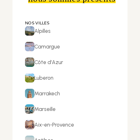
NOS VILLES
Alpilles
Camargue
Côte d'Azur
Luberon
Marrakech
Marseille
Aix-en-Provence