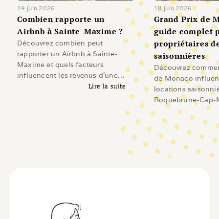
19 juin 2026
18 juin 2026
Combien rapporte un 
Grand Prix de M
Airbnb à Sainte-Maxime ?
guide complet p
propriétaires de
Découvrez combien peut
rapporter un Airbnb à Sainte-
saisonnières
Maxime et quels facteurs
Découvrez comment
influencent les revenus d'une
de Monaco influen
location saisonnière sur le Golfe
Lire la suite
locations saisonni
de Saint-Tropez.
Lire l'article
Roquebrune-Cap-M
Beausoleil, Cap-d'A
Revenus, demande
investissement et 
les propriétaires.
Li