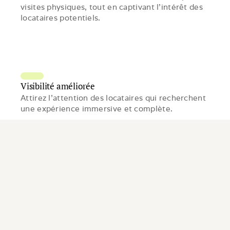
visites physiques, tout en captivant l'intérêt des 
locataires potentiels.
Visibilité améliorée
Attirez l’attention des locataires qui recherchent 
une expérience immersive et complète.
Valeur ajoutée
Valorisez chaque mètre carré de votre bien grâce 
à une présentation en haute qualité.