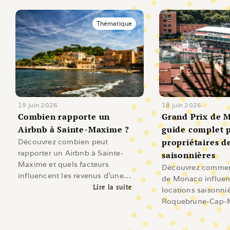
Thématique
19 juin 2026
18 juin 2026
Combien rapporte un 
Grand Prix de M
Airbnb à Sainte-Maxime ?
guide complet p
propriétaires de
Découvrez combien peut
rapporter un Airbnb à Sainte-
saisonnières
Maxime et quels facteurs
Découvrez comment
influencent les revenus d'une
de Monaco influen
location saisonnière sur le Golfe
Lire la suite
locations saisonni
de Saint-Tropez.
Lire l'article
Roquebrune-Cap-M
Beausoleil, Cap-d'A
Revenus, demande