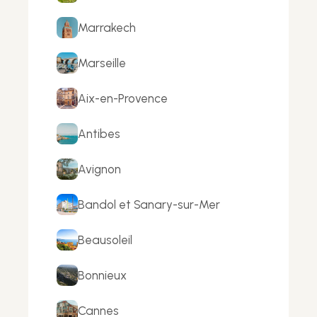
Marrakech
Marseille
Aix-en-Provence
Antibes
Avignon
Bandol et Sanary-sur-Mer
Beausoleil
Bonnieux
Cannes