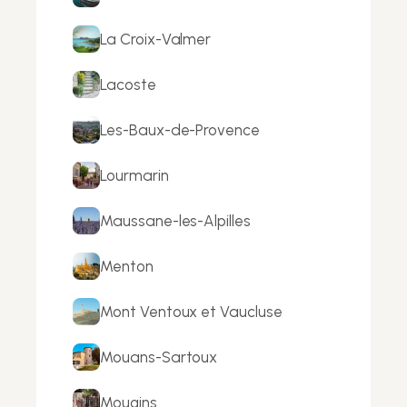
La Croix-Valmer
Lacoste
Les-Baux-de-Provence
Lourmarin
Maussane-les-Alpilles
Menton
Mont Ventoux et Vaucluse
Mouans-Sartoux
Mougins