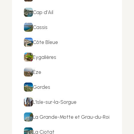
Cap d’Ail
Cassis
Côte Bleue
Eygalières
Èze
Gordes
L'Isle-sur-la-Sorgue
La Grande-Motte et Grau-du-Roi
La Ciotat