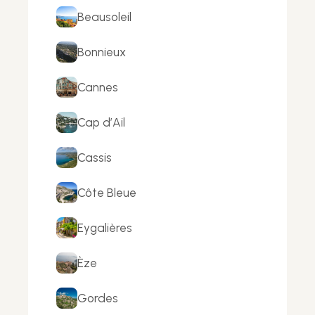
Beausoleil
Bonnieux
Cannes
Cap d’Ail
Cassis
Côte Bleue
Eygalières
Èze
Gordes