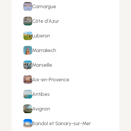
Camargue
Côte d'Azur
Luberon
Marrakech
Marseille
Aix-en-Provence
Antibes
Avignon
Bandol et Sanary-sur-Mer