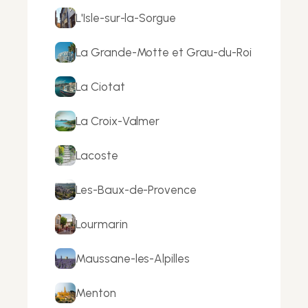
L'Isle-sur-la-Sorgue
La Grande-Motte et Grau-du-Roi
La Ciotat
La Croix-Valmer
Lacoste
Les-Baux-de-Provence
Lourmarin
Maussane-les-Alpilles
Menton