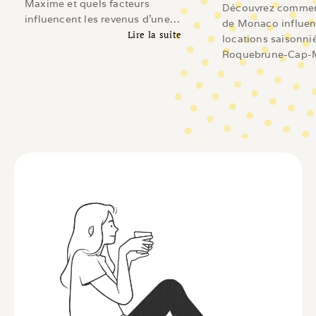
Maxime et quels facteurs
Découvrez comment
influencent les revenus d'une
de Monaco influen
location saisonnière sur le Golfe
Lire la suite
locations saisonni
de Saint-Tropez.
Lire l'article
Roquebrune-Cap-M
Beausoleil, Cap-d'A
Revenus, demande
investissement et 
les propriétaires.
Li