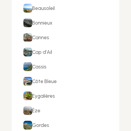
Beausoleil
Bonnieux
Cannes
Cap d’Ail
Cassis
Côte Bleue
Eygalières
Èze
Gordes