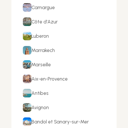
Camargue
Côte d'Azur
Luberon
Marrakech
Marseille
Aix-en-Provence
Antibes
Avignon
Bandol et Sanary-sur-Mer