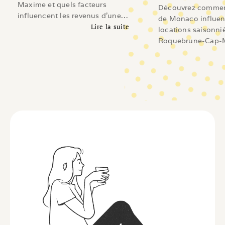
Maxime et quels facteurs
Découvrez comment
influencent les revenus d'une
de Monaco influen
location saisonnière sur le Golfe
Lire la suite
locations saisonni
de Saint-Tropez.
Lire l'article
Roquebrune-Cap-M
Beausoleil, Cap-d'A
Revenus, demande
investissement et 
les propriétaires.
Li