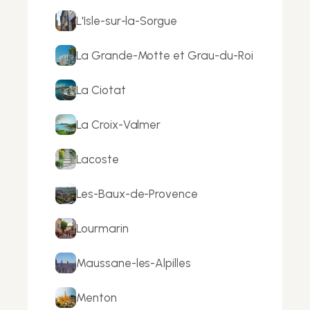
L'Isle-sur-la-Sorgue
La Grande-Motte et Grau-du-Roi
La Ciotat
La Croix-Valmer
Lacoste
Les-Baux-de-Provence
Lourmarin
Maussane-les-Alpilles
Menton