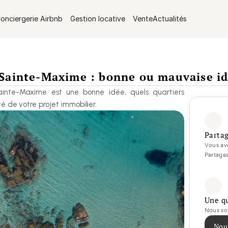
onciergerie Airbnb
Gestion locative
Vente
Actualités
 Sainte-Maxime : bonne ou mauvaise id
ainte-Maxime est une bonne idée, quels quartiers 
é de votre projet immobilier.
Partag
Vous ave
Partagez
Une q
Nous som
Nou