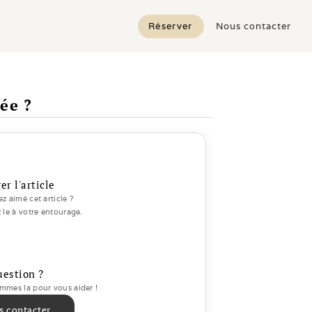
Réserver
Nous contacter
ée ?
er l'article
z aimé cet article ? 
 le à votre entourage.
uestion ?
mes la pour vous aider ! 
s contacter