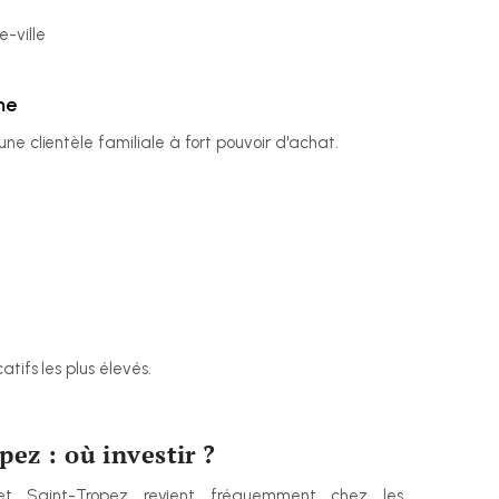
e-ville
me
ne clientèle familiale à fort pouvoir d'achat.
tifs les plus élevés.
ez : où investir ?
t Saint-Tropez revient fréquemment chez les 