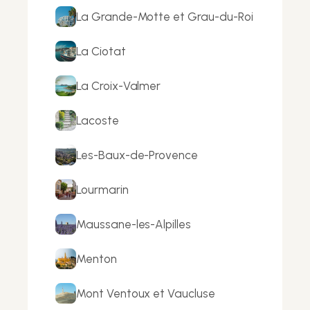
La Grande-Motte et Grau-du-Roi
La Ciotat
La Croix-Valmer
Lacoste
Les-Baux-de-Provence
Lourmarin
Maussane-les-Alpilles
Menton
Mont Ventoux et Vaucluse