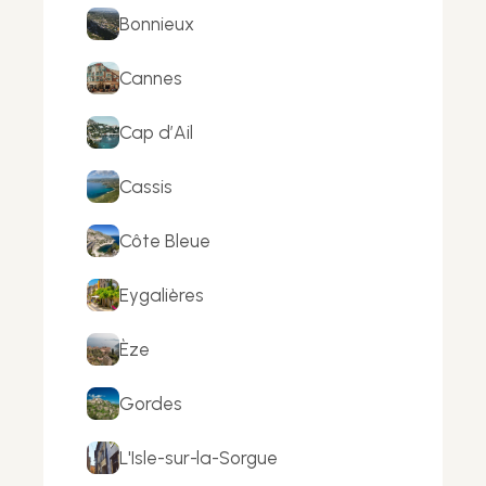
Bonnieux
Cannes
Cap d’Ail
Cassis
Côte Bleue
Eygalières
Èze
Gordes
L'Isle-sur-la-Sorgue