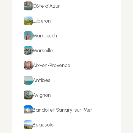
Côte d'Azur
Luberon
Marrakech
Marseille
Aix-en-Provence
Antibes
Avignon
Bandol et Sanary-sur-Mer
Beausoleil