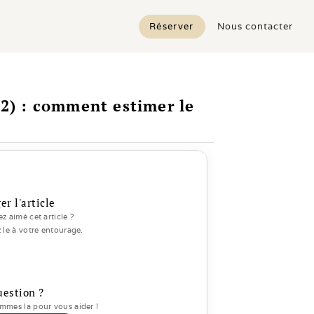
Réserver
Nous contacter
2) : comment estimer le 
er l'article
z aimé cet article ? 
 le à votre entourage.
uestion ?
mes la pour vous aider ! 