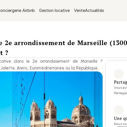
onciergerie Airbnb
Gestion locative
Vente
Actualités
e 2e arrondissement de Marseille (1300
t ?
ocative dans le 2e arrondissement de Marseille ? 
a Joliette, Arenc, Euroméditerranée ou la République.
Partag
Vous ave
Partagez
Une q
Nous som