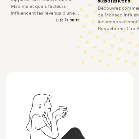
saisonnières
Maxime et quels facteurs
Découvrez comment
influencent les revenus d'une
de Monaco influen
location saisonnière sur le Golfe
Lire la suite
locations saisonni
de Saint-Tropez.
Lire l'article
Roquebrune-Cap-M
Beausoleil, Cap-d'A
Revenus, demande
investissement et 
les propriétaires.
Li