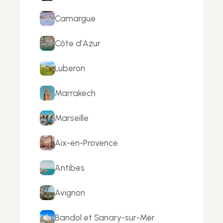
Camargue
Côte d'Azur
Luberon
Marrakech
Marseille
Aix-en-Provence
Antibes
Avignon
Bandol et Sanary-sur-Mer