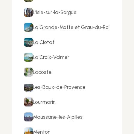
L'Isle-sur-la-Sorgue
La Grande-Motte et Grau-du-Roi
La Ciotat
La Croix-Valmer
Lacoste
Les-Baux-de-Provence
Lourmarin
Maussane-les-Alpilles
Menton