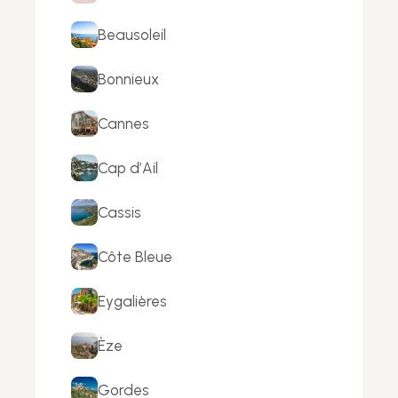
Beausoleil
Bonnieux
Cannes
Cap d’Ail
Cassis
Côte Bleue
Eygalières
Èze
Gordes