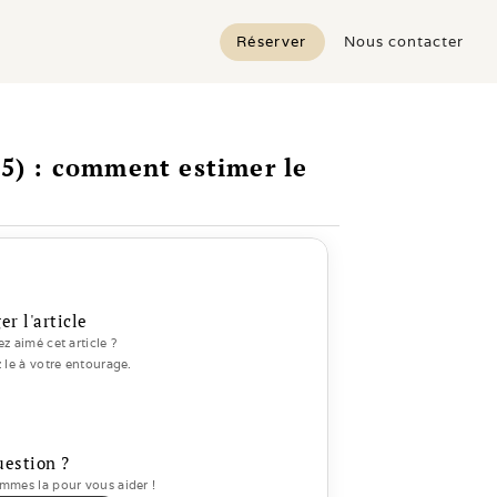
Réserver
Nous contacter
5) : comment estimer le 
er l'article
z aimé cet article ? 
 le à votre entourage.
uestion ?
mes la pour vous aider ! 