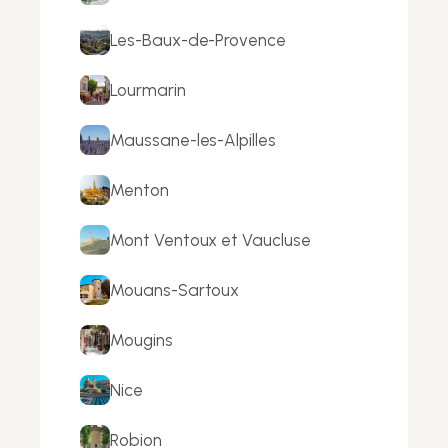
Les-Baux-de-Provence
Lourmarin
Maussane-les-Alpilles
Menton
Mont Ventoux et Vaucluse
Mouans-Sartoux
Mougins
Nice
Robion