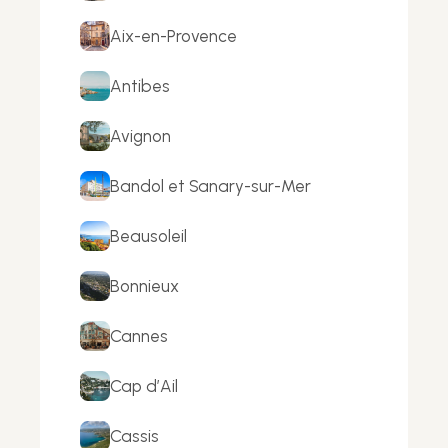
Aix-en-Provence
Antibes
Avignon
Bandol et Sanary-sur-Mer
Beausoleil
Bonnieux
Cannes
Cap d’Ail
Cassis