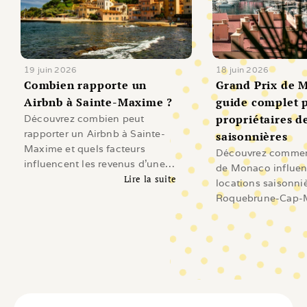
19 juin 2026
18 juin 2026
Combien rapporte un 
Grand Prix de M
Airbnb à Sainte-Maxime ?
guide complet p
propriétaires de
Découvrez combien peut
rapporter un Airbnb à Sainte-
saisonnières
Maxime et quels facteurs
Découvrez comment
influencent les revenus d'une
de Monaco influen
location saisonnière sur le Golfe
Lire la suite
locations saisonni
de Saint-Tropez.
Lire l'article
Roquebrune-Cap-M
Beausoleil, Cap-d'A
Revenus, demande
investissement et 
les propriétaires.
Li