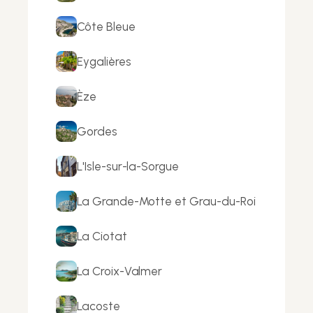
Côte Bleue
Eygalières
Èze
Gordes
L'Isle-sur-la-Sorgue
La Grande-Motte et Grau-du-Roi
La Ciotat
La Croix-Valmer
Lacoste